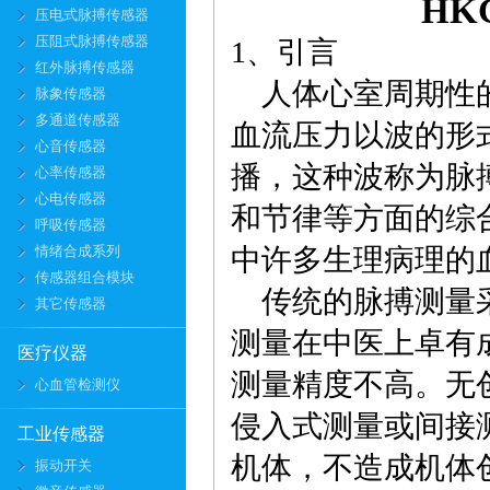
HK
压电式脉搏传感器
压阻式脉搏传感器
1、引言
红外脉搏传感器
人体心室周期性的
脉象传感器
多通道传感器
血流压力以波的形
心音传感器
播，这种波称为脉
心率传感器
心电传感器
和节律等方面的综
呼吸传感器
情绪合成系列
中许多生理病理的
传感器组合模块
传统的脉搏测量采
其它传感器
测量在中医上卓有
医疗仪器
测量精度不高。无创测量（
心血管检测仪
侵入式测量或间接
工业传感器
机体，不造成机体
振动开关