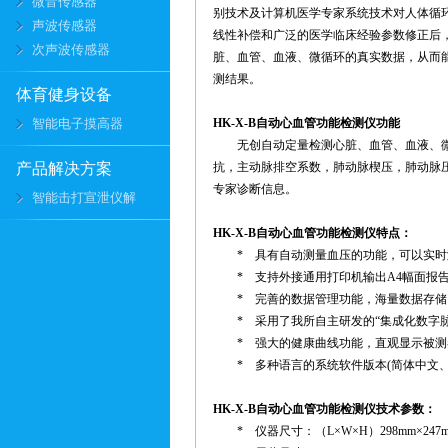
微音传感器
别技术及计算机医学专家系统技术对人体循
声波传感器
线性补偿和广泛的医学临床经验参数修正后
次声波传感器
脏、血管、血液、微循环的真实数据，从而
测结果。
体育健身设备
智能电子摸高器
HK-X-B自动心血管功能检测仪功能
无创自动定量检测心脏、血管、血液、
产品解决方案
抗，主动脉排空系数，肺动脉楔压，肺动脉压
专家诊断信息。
智能击打宣泄仪解
HK-X-B自动心血管功能检测仪特点：
* 具有自动测量血压的功能，可以实
*
支持外接通用打印机输出A4幅面报
*
完善的数据管理功能，海量数据存储
*
采用了我所自主研发的“集成化数字脉
*
强大的健康曲线功能，直观显示被测
*
多种语言的系统软件版本(简体中文
HK-X-B自动心血管功能检测仪技术参数：
*
仪器尺寸：（L×W×H）298mm×247m