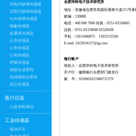
合肥华科电子技术研究所
压电式脉搏传感器
地址：安徽省合肥市高新区香樟大道211号香
压阻式脉搏传感器
邮编：230088
红外脉搏传感器
电话：400 006 7606 传真：0551-65326601
脉象传感器
总机：0551-65320046 65320438
多通道传感器
手机：13615606975 15955135381
心音传感器
E-mail: 2422624127@qq.com
心率传感器
心电传感器
银行帐户
呼吸传感器
收款人：合肥华科电子技术研究所
情绪合成系列
开户行：徽商银行合肥祁门路支行
传感器组合模块
账 号：1020601021000731379
其它传感器
医疗仪器
心血管检测仪
工业传感器
振动开关