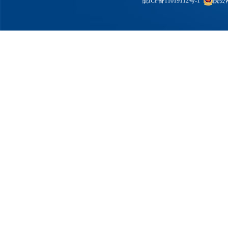
皖ICP备11019112号-1
皖公网